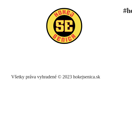
#h
ÚV
TA
INF
Všetky práva vyhradené © 2023 hokejsenica.sk