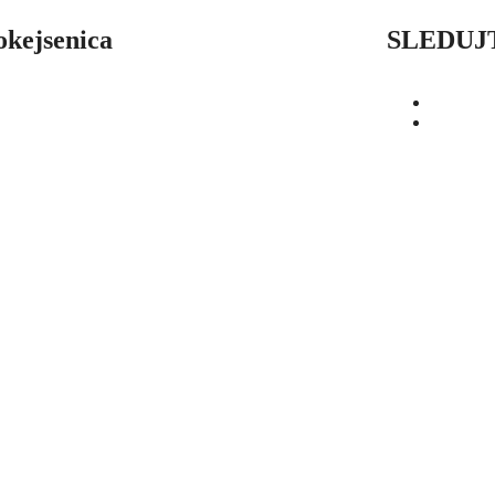
okejsenica
SLEDUJ
OD
SEZÓNY
HRÁČI
ŠTATISTIKY
BUĽKY
O
POĎAKOVANIE
PRIPRAVUJEME