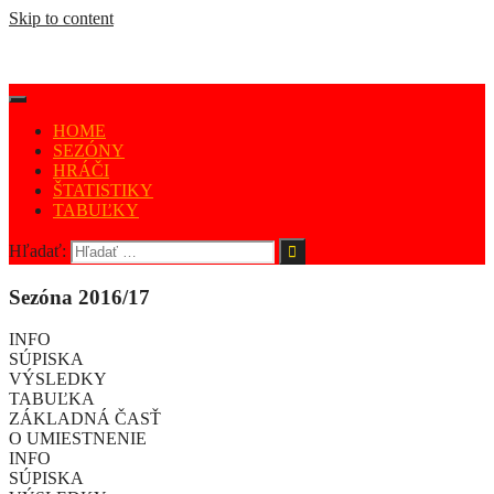
Skip to content
HOME
SEZÓNY
HRÁČI
ŠTATISTIKY
TABUĽKY
Hľadať:
Sezóna 2016/17
INFO
SÚPISKA
VÝSLEDKY
TABUĽKA
ZÁKLADNÁ ČASŤ
O UMIESTNENIE
INFO
SÚPISKA