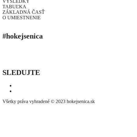
VÝSLEDKY
TABUĽKA
ZÁKLADNÁ ČASŤ
O UMIESTNENIE
#hokejsenica
ÚVOD
SEZÓNY
HRÁČI
ŠTATISTIKY
TABUĽKY
INFO
POĎAKOVANIE
PRIPRAVUJEME
SLEDUJTE
Všetky práva vyhradené © 2023 hokejsenica.sk