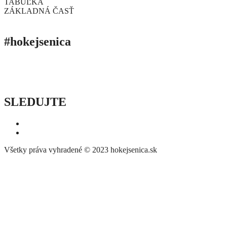
TABUĽKA
ZÁKLADNÁ ČASŤ
#hokejsenica
ÚVOD
SEZÓNY
HRÁČI
ŠTATISTIKY
TABUĽKY
INFO
POĎAKOVANIE
PRIPRAVUJEME
SLEDUJTE
Všetky práva vyhradené © 2023 hokejsenica.sk