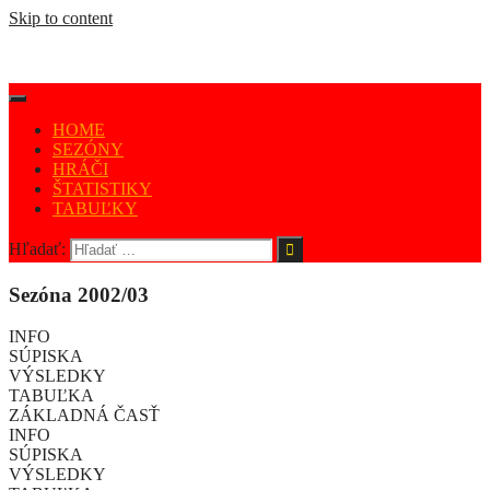
Skip to content
HOME
SEZÓNY
HRÁČI
ŠTATISTIKY
TABUĽKY
Hľadať:
Sezóna 2002/03
INFO
SÚPISKA
VÝSLEDKY
TABUĽKA
ZÁKLADNÁ ČASŤ
INFO
SÚPISKA
VÝSLEDKY