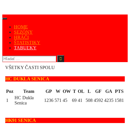
HOME
SEZÓNY
HRÁČI
ŠTATISTIKY
TABUĽKY
VŠETKY ČASTI SPOLU
HC DUKLA SENICA
Poz
Team
GP
W
OW
T
OL
L
GF
GA
PTS
HC Dukla
1
1236
571
45
69
41
508
4592
4235
1581
Senica
HK91 SENICA