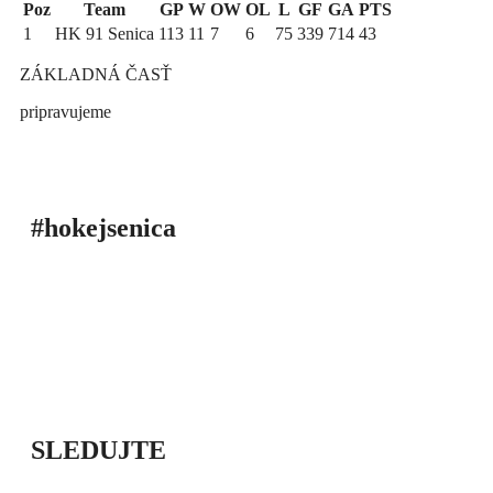
Poz
Team
GP
W
OW
OL
L
GF
GA
PTS
1
HK 91 Senica
113
11
7
6
75
339
714
43
ZÁKLADNÁ ČASŤ
pripravujeme
#hokejsenica
ÚVOD
SEZÓNY
HRÁČI
ŠTATISTIKY
TABUĽKY
INFO
POĎAKOVANIE
PRIPRAVUJEME
SLEDUJTE