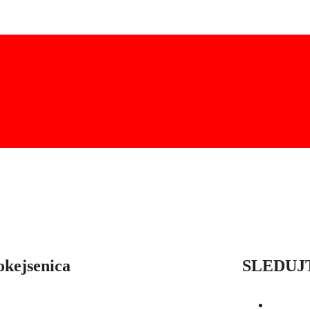
okejsenica
SLEDUJ
OD
SEZÓNY
HRÁČI
ŠTATISTIKY