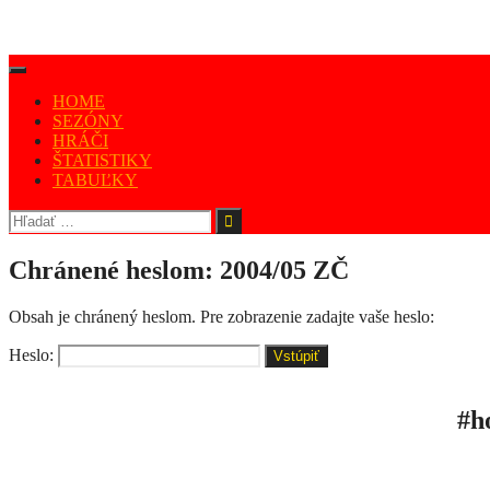
HOME
SEZÓNY
HRÁČI
ŠTATISTIKY
TABUĽKY
Chránené heslom: 2004/05 ZČ
Obsah je chránený heslom. Pre zobrazenie zadajte vaše heslo:
Heslo:
#h
ÚV