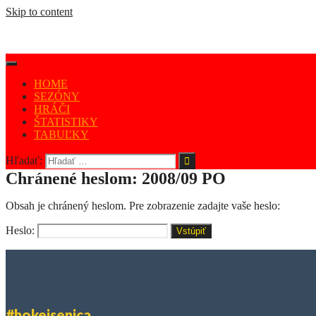
Skip to content
HOME
SEZÓNY
HRÁČI
ŠTATISTIKY
TABUĽKY
Hľadať:
Chránené heslom: 2008/09 PO
Obsah je chránený heslom. Pre zobrazenie zadajte vaše heslo:
Heslo:
#hokejsenica