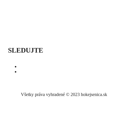
ÚVOD
SEZÓNY
HRÁČI
ŠTATISTIKY
TABUĽKY
INFO
POĎAKOVANIE
PRIPRAVUJEME
SLEDUJTE
Všetky práva vyhradené © 2023 hokejsenica.sk