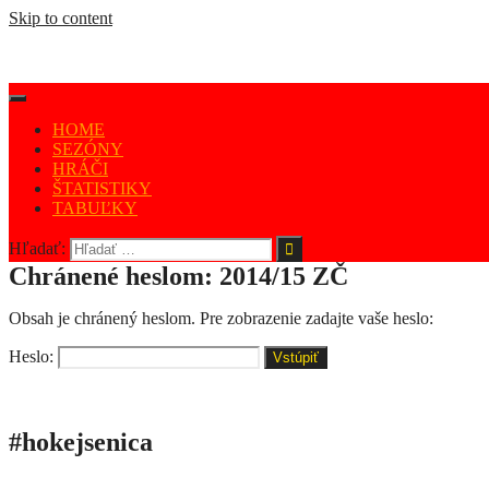
Skip to content
HOME
SEZÓNY
HRÁČI
ŠTATISTIKY
TABUĽKY
Hľadať:
Chránené heslom: 2014/15 ZČ
Obsah je chránený heslom. Pre zobrazenie zadajte vaše heslo:
Heslo:
#hokejsenica
ÚVOD
SEZÓNY
HRÁČI
ŠTATISTIKY
TABUĽKY