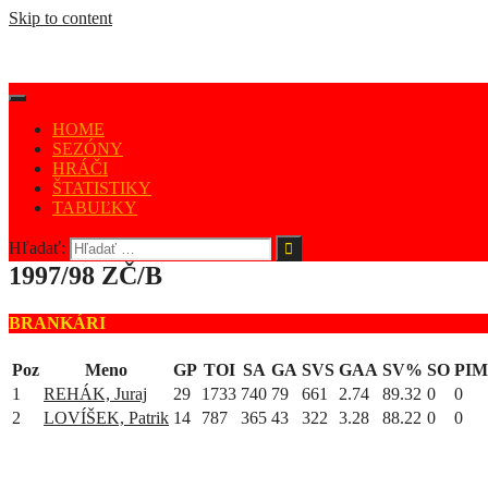
Skip to content
HOME
SEZÓNY
HRÁČI
ŠTATISTIKY
TABUĽKY
Hľadať:
1997/98 ZČ/B
BRANKÁRI
Poz
Meno
GP
TOI
SA
GA
SVS
GAA
SV%
SO
PIM
1
REHÁK, Juraj
29
1733
740
79
661
2.74
89.32
0
0
2
LOVÍŠEK, Patrik
14
787
365
43
322
3.28
88.22
0
0