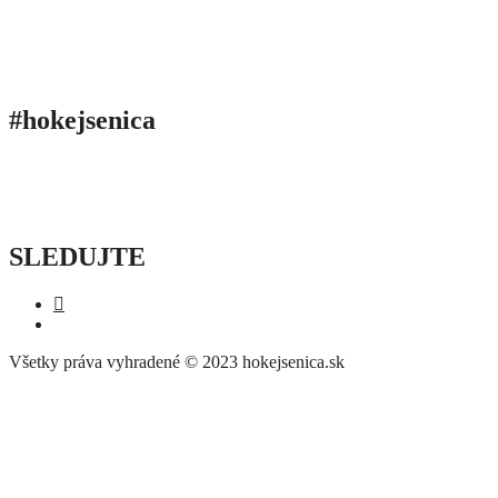
#hokejsenica
ÚVOD
SEZÓNY
HRÁČI
ŠTATISTIKY
TABUĽKY
INFO
POĎAKOVANIE
PRIPRAVUJEME
SLEDUJTE
Všetky práva vyhradené © 2023 hokejsenica.sk