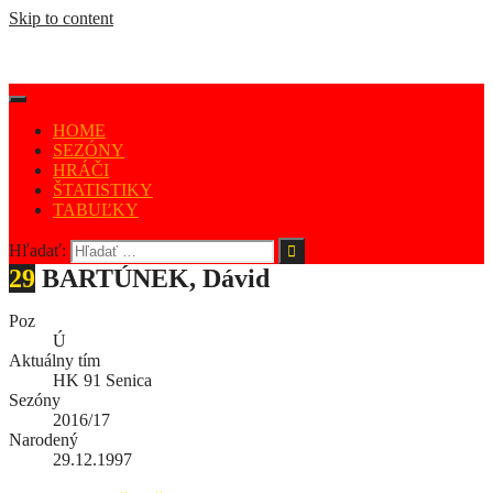
Skip to content
HOME
SEZÓNY
HRÁČI
ŠTATISTIKY
TABUĽKY
Hľadať:
29
BARTÚNEK, Dávid
Poz
Ú
Aktuálny tím
HK 91 Senica
Sezóny
2016/17
Narodený
29.12.1997