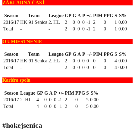
ZÁKLADNÁ ČASŤ
Season
Team
League
GP
G
A
P
+/-
PIM
PPG
S
S%
2016/17
HK 91 Senica
2. HL
2
0
0
0
-1
2
0
1
0.00
Total
-
-
2
0
0
0
-1
2
0
1
0.00
O UMIESTNENIE
Season
Team
League
GP
G
A
P
+/-
PIM
PPG
S
S%
2016/17
HK 91 Senica
2. HL
2
0
0
0
0
0
0
4
0.00
Total
-
-
2
0
0
0
0
0
0
4
0.00
Kariéra spolu
Season
League
GP
G
A
P
+/-
PIM
PPG
S
S%
2016/17
2. HL
4
0
0
0
-1
2
0
5
0.00
Total
-
4
0
0
0
-1
2
0
5
0.00
#hokejsenica