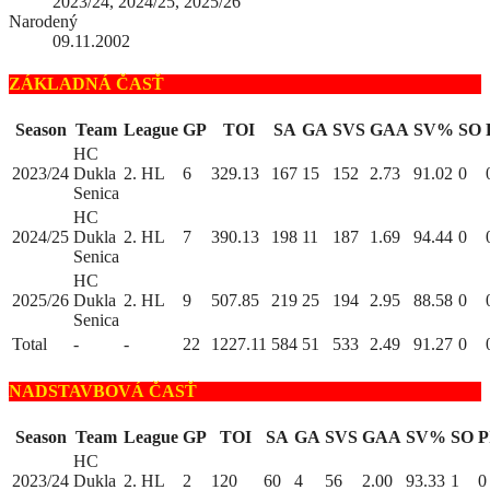
2023/24, 2024/25, 2025/26
Narodený
09.11.2002
ZÁKLADNÁ ČASŤ
Season
Team
League
GP
TOI
SA
GA
SVS
GAA
SV%
SO
HC
2023/24
Dukla
2. HL
6
329.13
167
15
152
2.73
91.02
0
Senica
HC
2024/25
Dukla
2. HL
7
390.13
198
11
187
1.69
94.44
0
Senica
HC
2025/26
Dukla
2. HL
9
507.85
219
25
194
2.95
88.58
0
Senica
Total
-
-
22
1227.11
584
51
533
2.49
91.27
0
NADSTAVBOVÁ ČASŤ
Season
Team
League
GP
TOI
SA
GA
SVS
GAA
SV%
SO
P
HC
2023/24
Dukla
2. HL
2
120
60
4
56
2.00
93.33
1
0