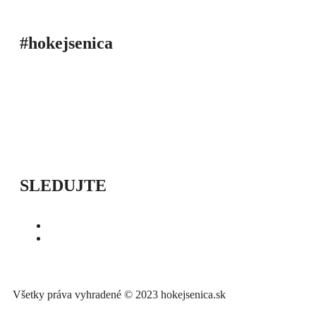
#hokejsenica
ÚVOD
SEZÓNY
HRÁČI
ŠTATISTIKY
TABUĽKY
INFO
POĎAKOVANIE
PRIPRAVUJEME
SLEDUJTE
Všetky práva vyhradené © 2023 hokejsenica.sk