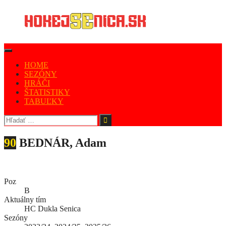
HOME
SEZÓNY
HRÁČI
ŠTATISTIKY
TABUĽKY
90
BEDNÁR, Adam
Poz
B
Aktuálny tím
HC Dukla Senica
Sezóny