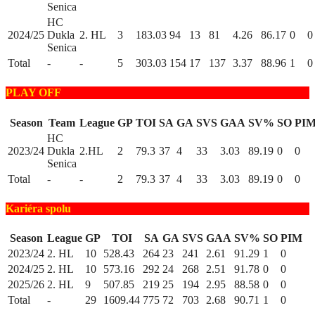
Senica
HC
2024/25
Dukla
2. HL
3
183.03
94
13
81
4.26
86.17
0
0
Senica
Total
-
-
5
303.03
154
17
137
3.37
88.96
1
0
PLAY OFF
Season
Team
League
GP
TOI
SA
GA
SVS
GAA
SV%
SO
PI
HC
2023/24
Dukla
2.HL
2
79.3
37
4
33
3.03
89.19
0
0
Senica
Total
-
-
2
79.3
37
4
33
3.03
89.19
0
0
Kariéra spolu
Season
League
GP
TOI
SA
GA
SVS
GAA
SV%
SO
PIM
2023/24
2. HL
10
528.43
264
23
241
2.61
91.29
1
0
2024/25
2. HL
10
573.16
292
24
268
2.51
91.78
0
0
2025/26
2. HL
9
507.85
219
25
194
2.95
88.58
0
0
Total
-
29
1609.44
775
72
703
2.68
90.71
1
0