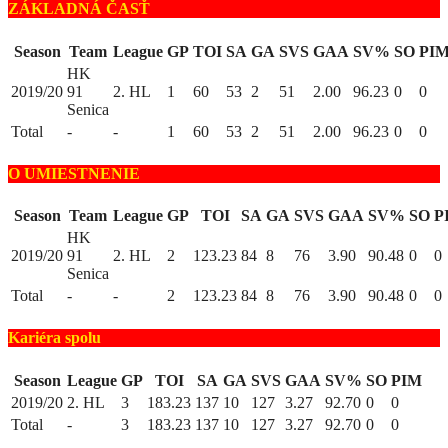
ZÁKLADNÁ ČASŤ
Season
Team
League
GP
TOI
SA
GA
SVS
GAA
SV%
SO
PI
HK
2019/20
91
2. HL
1
60
53
2
51
2.00
96.23
0
0
Senica
Total
-
-
1
60
53
2
51
2.00
96.23
0
0
O UMIESTNENIE
Season
Team
League
GP
TOI
SA
GA
SVS
GAA
SV%
SO
P
HK
2019/20
91
2. HL
2
123.23
84
8
76
3.90
90.48
0
0
Senica
Total
-
-
2
123.23
84
8
76
3.90
90.48
0
0
Kariéra spolu
Season
League
GP
TOI
SA
GA
SVS
GAA
SV%
SO
PIM
2019/20
2. HL
3
183.23
137
10
127
3.27
92.70
0
0
Total
-
3
183.23
137
10
127
3.27
92.70
0
0