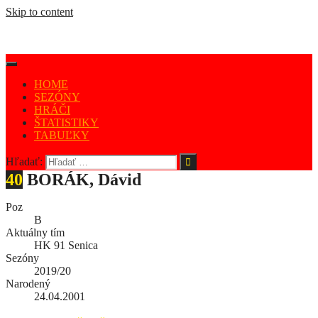
Skip to content
HOME
SEZÓNY
HRÁČI
ŠTATISTIKY
TABUĽKY
Hľadať:
40
BORÁK, Dávid
Poz
B
Aktuálny tím
HK 91 Senica
Sezóny
2019/20
Narodený
24.04.2001