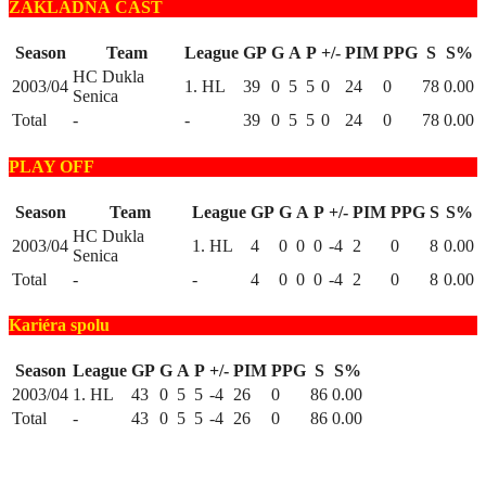
ZÁKLADNÁ ČASŤ
Season
Team
League
GP
G
A
P
+/-
PIM
PPG
S
S%
HC Dukla
2003/04
1. HL
39
0
5
5
0
24
0
78
0.00
Senica
Total
-
-
39
0
5
5
0
24
0
78
0.00
PLAY OFF
Season
Team
League
GP
G
A
P
+/-
PIM
PPG
S
S%
HC Dukla
2003/04
1. HL
4
0
0
0
-4
2
0
8
0.00
Senica
Total
-
-
4
0
0
0
-4
2
0
8
0.00
Kariéra spolu
Season
League
GP
G
A
P
+/-
PIM
PPG
S
S%
2003/04
1. HL
43
0
5
5
-4
26
0
86
0.00
Total
-
43
0
5
5
-4
26
0
86
0.00