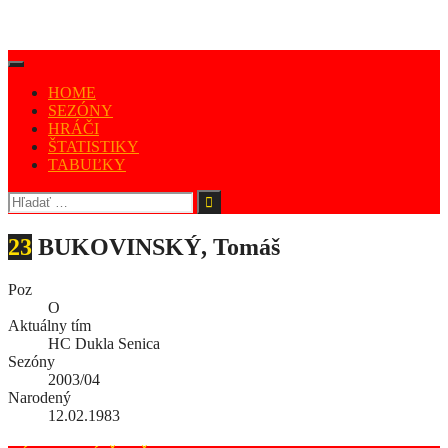
HOME
SEZÓNY
HRÁČI
ŠTATISTIKY
TABUĽKY
23
BUKOVINSKÝ, Tomáš
Poz
O
Aktuálny tím
HC Dukla Senica
Sezóny
2003/04
Narodený
12.02.1983