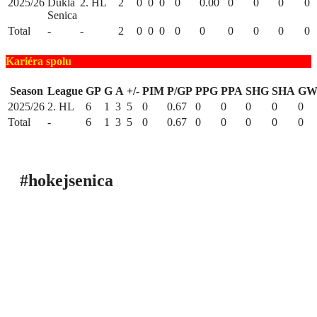
2025/26
Dukla
2. HL
2
0
0
0
0
0.00
0
0
0
0
Senica
Total
-
-
2
0
0
0
0
0
0
0
0
0
Kariéra spolu
Season
League
GP
G
A
+/-
PIM
P/GP
PPG
PPA
SHG
SHA
GW
2025/26
2. HL
6
1
3
5
0
0.67
0
0
0
0
0
Total
-
6
1
3
5
0
0.67
0
0
0
0
0
#hokejsenica
ÚVOD
SEZÓNY
HRÁČI
ŠTATISTIKY
TABUĽKY
INFO
POĎAKOVANIE
PRIPRAVUJEME