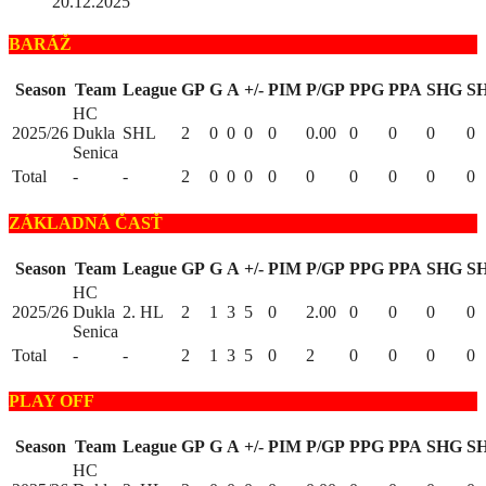
20.12.2025
BARÁŽ
Season
Team
League
GP
G
A
+/-
PIM
P/GP
PPG
PPA
SHG
S
HC
2025/26
Dukla
SHL
2
0
0
0
0
0.00
0
0
0
0
Senica
Total
-
-
2
0
0
0
0
0
0
0
0
0
ZÁKLADNÁ ČASŤ
Season
Team
League
GP
G
A
+/-
PIM
P/GP
PPG
PPA
SHG
S
HC
2025/26
Dukla
2. HL
2
1
3
5
0
2.00
0
0
0
0
Senica
Total
-
-
2
1
3
5
0
2
0
0
0
0
PLAY OFF
Season
Team
League
GP
G
A
+/-
PIM
P/GP
PPG
PPA
SHG
S
HC