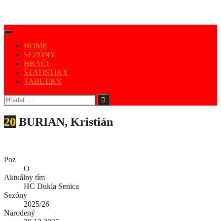
HOME
SEZÓNY
HRÁČI
ŠTATISTIKY
TABUĽKY
20
BURIAN, Kristián
Poz
O
Aktuálny tím
HC Dukla Senica
Sezóny
2025/26
Narodený