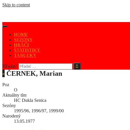
Skip to content
HOME
SEZÓNY
HRÁČI
ŠTATISTIKY
TABUĽKY
Hľadať:
-
ČERNEK, Marian
Poz
O
Aktuálny tím
HC Dukla Senica
Sezóny
1995/96, 1996/97, 1999/00
Narodený
13.05.1977