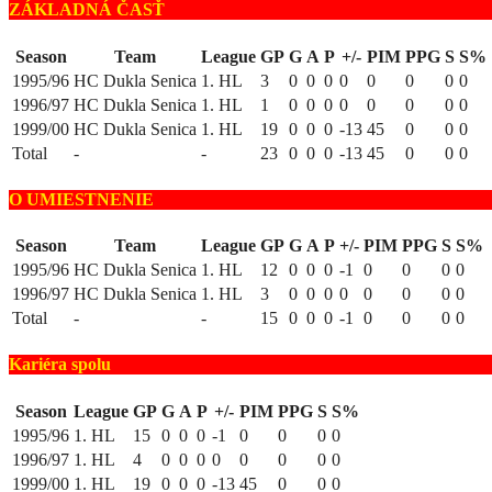
ZÁKLADNÁ ČASŤ
Season
Team
League
GP
G
A
P
+/-
PIM
PPG
S
S%
1995/96
HC Dukla Senica
1. HL
3
0
0
0
0
0
0
0
0
1996/97
HC Dukla Senica
1. HL
1
0
0
0
0
0
0
0
0
1999/00
HC Dukla Senica
1. HL
19
0
0
0
-13
45
0
0
0
Total
-
-
23
0
0
0
-13
45
0
0
0
O UMIESTNENIE
Season
Team
League
GP
G
A
P
+/-
PIM
PPG
S
S%
1995/96
HC Dukla Senica
1. HL
12
0
0
0
-1
0
0
0
0
1996/97
HC Dukla Senica
1. HL
3
0
0
0
0
0
0
0
0
Total
-
-
15
0
0
0
-1
0
0
0
0
Kariéra spolu
Season
League
GP
G
A
P
+/-
PIM
PPG
S
S%
1995/96
1. HL
15
0
0
0
-1
0
0
0
0
1996/97
1. HL
4
0
0
0
0
0
0
0
0
1999/00
1. HL
19
0
0
0
-13
45
0
0
0