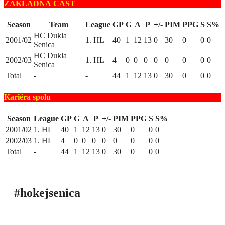
ZÁKLADNÁ ČASŤ
Season
Team
League
GP
G
A
P
+/-
PIM
PPG
S
S%
HC Dukla
2001/02
1. HL
40
1
12
13
0
30
0
0
0
Senica
HC Dukla
2002/03
1. HL
4
0
0
0
0
0
0
0
0
Senica
Total
-
-
44
1
12
13
0
30
0
0
0
Kariéra spolu
Season
League
GP
G
A
P
+/-
PIM
PPG
S
S%
2001/02
1. HL
40
1
12
13
0
30
0
0
0
2002/03
1. HL
4
0
0
0
0
0
0
0
0
Total
-
44
1
12
13
0
30
0
0
0
#hokejsenica
ÚVOD
SEZÓNY
HRÁČI
ŠTATISTIKY