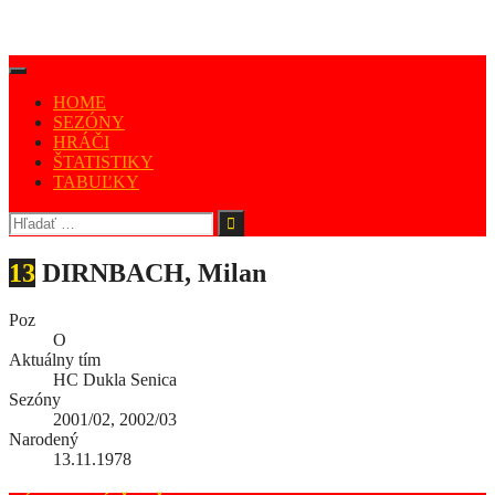
HOME
SEZÓNY
HRÁČI
ŠTATISTIKY
TABUĽKY
13
DIRNBACH, Milan
Poz
O
Aktuálny tím
HC Dukla Senica
Sezóny
2001/02, 2002/03
Narodený
13.11.1978