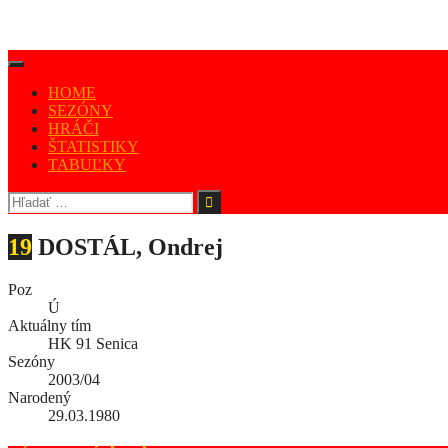
HOME
SEZÓNY
HRÁČI
ŠTATISTIKY
TABUĽKY
19
DOSTÁL, Ondrej
Poz
Ú
Aktuálny tím
HK 91 Senica
Sezóny
2003/04
Narodený
29.03.1980