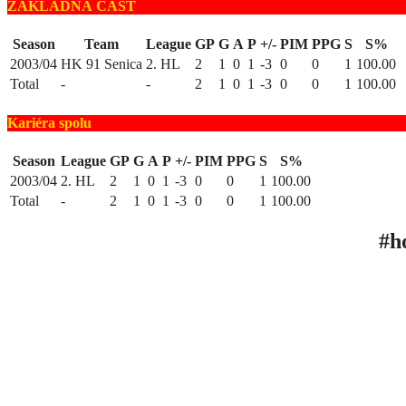
ZÁKLADNÁ ČASŤ
Season
Team
League
GP
G
A
P
+/-
PIM
PPG
S
S%
2003/04
HK 91 Senica
2. HL
2
1
0
1
-3
0
0
1
100.00
Total
-
-
2
1
0
1
-3
0
0
1
100.00
Kariéra spolu
Season
League
GP
G
A
P
+/-
PIM
PPG
S
S%
2003/04
2. HL
2
1
0
1
-3
0
0
1
100.00
Total
-
2
1
0
1
-3
0
0
1
100.00
#h
ÚV
TA
INF