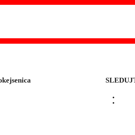
okejsenica
SLEDUJ
OD
SEZÓNY
HRÁČI
ŠTATISTIKY
BUĽKY
O
POĎAKOVANIE
PRIPRAVUJEME