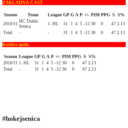
ZÁKLADNÁ ČASŤ
Season
Team
League
GP
G
A
P
+/-
PIM
PPG
S
S%
HC Dukla
2010/11
1. HL
31
1
4
5
-12
30
0
47
2.13
Senica
Total
-
-
31
1
4
5
-12
30
0
47
2.13
Kariéra spolu
Season
League
GP
G
A
P
+/-
PIM
PPG
S
S%
2010/11
1. HL
31
1
4
5
-12
30
0
47
2.13
Total
-
31
1
4
5
-12
30
0
47
2.13
#hokejsenica