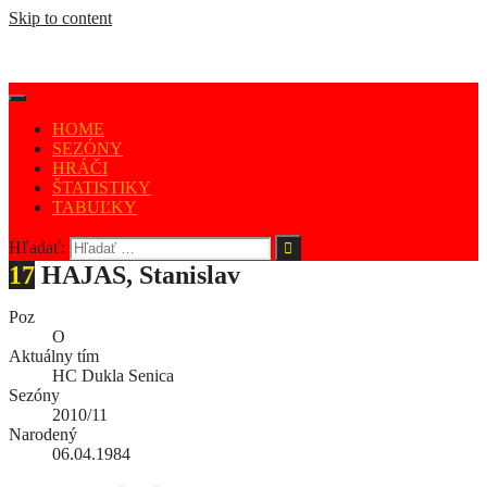
Skip to content
HOME
SEZÓNY
HRÁČI
ŠTATISTIKY
TABUĽKY
Hľadať:
17
HAJAS, Stanislav
Poz
O
Aktuálny tím
HC Dukla Senica
Sezóny
2010/11
Narodený
06.04.1984