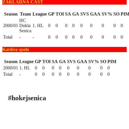
ZÁKLADNÁ ČASŤ
Season
Team
League
GP
TOI
SA
GA
SVS
GAA
SV%
SO
PI
HC
2000/01
Dukla
1. HL
0
0
0
0
0
0
0
0
0
Senica
Total
-
-
0
0
0
0
0
0
0
0
0
Kariéra spolu
Season
League
GP
TOI
SA
GA
SVS
GAA
SV%
SO
PIM
2000/01
1. HL
0
0
0
0
0
0
0
0
0
Total
-
0
0
0
0
0
0
0
0
0
#hokejsenica
ÚVOD
SEZÓNY
HRÁČI
ŠTATISTIKY
TABUĽKY