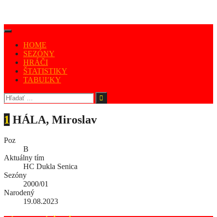
HOME
SEZÓNY
HRÁČI
ŠTATISTIKY
TABUĽKY
1
HÁLA, Miroslav
Poz
B
Aktuálny tím
HC Dukla Senica
Sezóny
2000/01
Narodený
19.08.2023