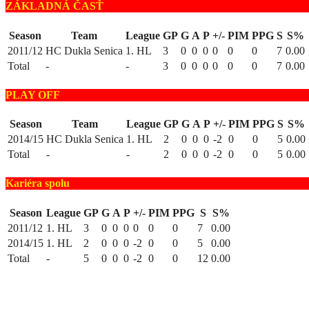
ZÁKLADNÁ ČASŤ
Season
Team
League
GP
G
A
P
+/-
PIM
PPG
S
S%
2011/12
HC Dukla Senica
1. HL
3
0
0
0
0
0
0
7
0.00
Total
-
-
3
0
0
0
0
0
0
7
0.00
PLAY OFF
Season
Team
League
GP
G
A
P
+/-
PIM
PPG
S
S%
2014/15
HC Dukla Senica
1. HL
2
0
0
0
-2
0
0
5
0.00
Total
-
-
2
0
0
0
-2
0
0
5
0.00
Kariéra spolu
Season
League
GP
G
A
P
+/-
PIM
PPG
S
S%
2011/12
1. HL
3
0
0
0
0
0
0
7
0.00
2014/15
1. HL
2
0
0
0
-2
0
0
5
0.00
Total
-
5
0
0
0
-2
0
0
12
0.00