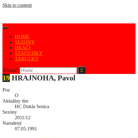
Skip to content
HOME
SEZÓNY
HRÁČI
ŠTATISTIKY
TABUĽKY
Hľadať:
19
HRAJNOHA, Pavol
Poz
O
Aktuálny tím
HC Dukla Senica
Sezóny
2011/12
Narodený
07.05.1991