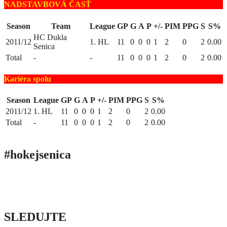
NADSTAVBOVÁ ČASŤ
Season
Team
League
GP
G
A
P
+/-
PIM
PPG
S
S%
HC Dukla
2011/12
1. HL
11
0
0
0
1
2
0
2
0.00
Senica
Total
-
-
11
0
0
0
1
2
0
2
0.00
Kariéra spolu
Season
League
GP
G
A
P
+/-
PIM
PPG
S
S%
2011/12
1. HL
11
0
0
0
1
2
0
2
0.00
Total
-
11
0
0
0
1
2
0
2
0.00
#hokejsenica
ÚVOD
SEZÓNY
HRÁČI
ŠTATISTIKY
TABUĽKY
INFO
POĎAKOVANIE
PRIPRAVUJEME
SLEDUJTE