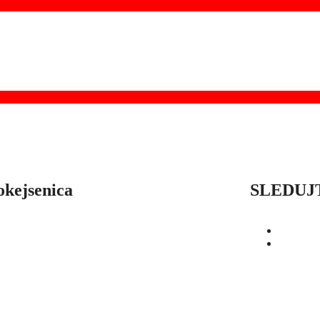
okejsenica
SLEDUJ
OD
SEZÓNY
HRÁČI
ŠTATISTIKY
BUĽKY
O
POĎAKOVANIE
PRIPRAVUJEME