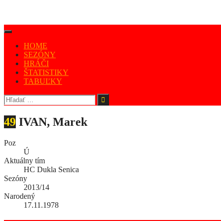
HOME
SEZÓNY
HRÁČI
ŠTATISTIKY
TABUĽKY
49
IVAN, Marek
Poz
Ú
Aktuálny tím
HC Dukla Senica
Sezóny
2013/14
Narodený
17.11.1978