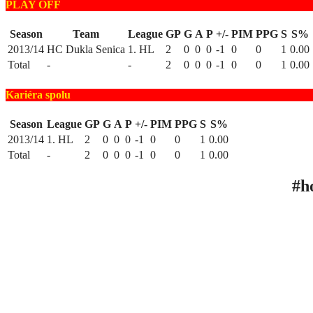
PLAY OFF
Season
Team
League
GP
G
A
P
+/-
PIM
PPG
S
S%
2013/14
HC Dukla Senica
1. HL
2
0
0
0
-1
0
0
1
0.00
Total
-
-
2
0
0
0
-1
0
0
1
0.00
Kariéra spolu
Season
League
GP
G
A
P
+/-
PIM
PPG
S
S%
2013/14
1. HL
2
0
0
0
-1
0
0
1
0.00
Total
-
2
0
0
0
-1
0
0
1
0.00
#h
ÚV
TA
INF