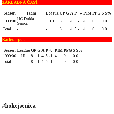
ZÁKLADNÁ ČASŤ
Season
Team
League
GP
G
A
P
+/-
PIM
PPG
S
S%
HC Dukla
1999/00
1. HL
8
1
4
5
-1
4
0
0
0
Senica
Total
-
-
8
1
4
5
-1
4
0
0
0
Kariéra spolu
Season
League
GP
G
A
P
+/-
PIM
PPG
S
S%
1999/00
1. HL
8
1
4
5
-1
4
0
0
0
Total
-
8
1
4
5
-1
4
0
0
0
#hokejsenica