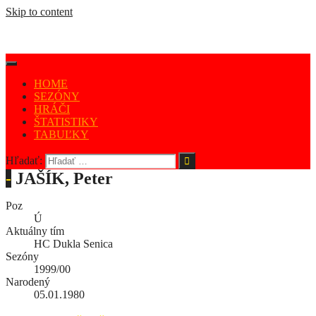
Skip to content
HOME
SEZÓNY
HRÁČI
ŠTATISTIKY
TABUĽKY
Hľadať:
-
JAŠÍK, Peter
Poz
Ú
Aktuálny tím
HC Dukla Senica
Sezóny
1999/00
Narodený
05.01.1980