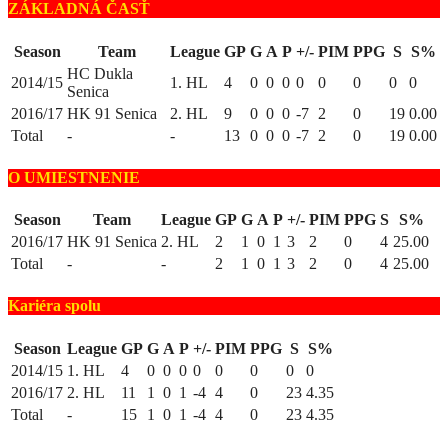
ZÁKLADNÁ ČASŤ
Season
Team
League
GP
G
A
P
+/-
PIM
PPG
S
S%
HC Dukla
2014/15
1. HL
4
0
0
0
0
0
0
0
0
Senica
2016/17
HK 91 Senica
2. HL
9
0
0
0
-7
2
0
19
0.00
Total
-
-
13
0
0
0
-7
2
0
19
0.00
O UMIESTNENIE
Season
Team
League
GP
G
A
P
+/-
PIM
PPG
S
S%
2016/17
HK 91 Senica
2. HL
2
1
0
1
3
2
0
4
25.00
Total
-
-
2
1
0
1
3
2
0
4
25.00
Kariéra spolu
Season
League
GP
G
A
P
+/-
PIM
PPG
S
S%
2014/15
1. HL
4
0
0
0
0
0
0
0
0
2016/17
2. HL
11
1
0
1
-4
4
0
23
4.35
Total
-
15
1
0
1
-4
4
0
23
4.35