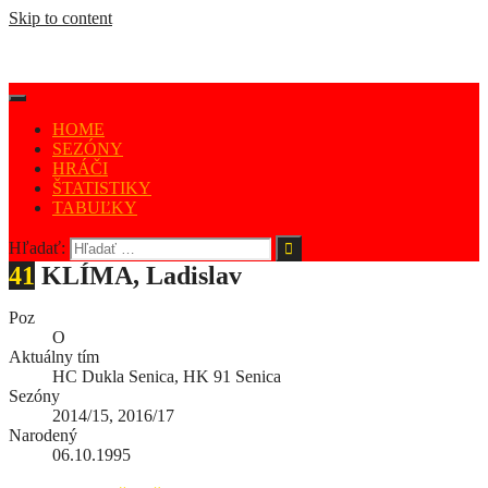
Skip to content
HOME
SEZÓNY
HRÁČI
ŠTATISTIKY
TABUĽKY
Hľadať:
41
KLÍMA, Ladislav
Poz
O
Aktuálny tím
HC Dukla Senica, HK 91 Senica
Sezóny
2014/15, 2016/17
Narodený
06.10.1995