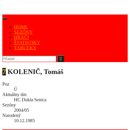
HOME
SEZÓNY
HRÁČI
ŠTATISTIKY
TABUĽKY
7
KOLENIČ, Tomáš
Poz
Ú
Aktuálny tím
HC Dukla Senica
Sezóny
2004/05
Narodený
10.12.1985