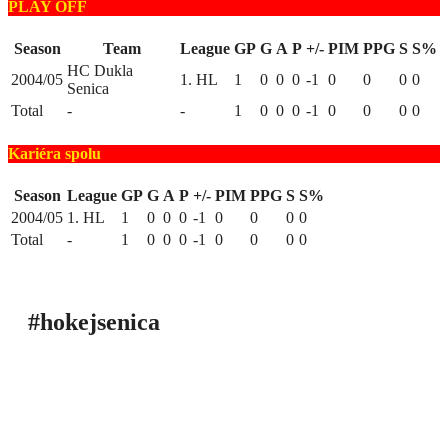
PLAY OFF
Season
Team
League
GP
G
A
P
+/-
PIM
PPG
S
S%
HC Dukla
2004/05
1. HL
1
0
0
0
-1
0
0
0
0
Senica
Total
-
-
1
0
0
0
-1
0
0
0
0
Kariéra spolu
Season
League
GP
G
A
P
+/-
PIM
PPG
S
S%
2004/05
1. HL
1
0
0
0
-1
0
0
0
0
Total
-
1
0
0
0
-1
0
0
0
0
#hokejsenica
ÚVOD
SEZÓNY
HRÁČI
ŠTATISTIKY
TABUĽKY