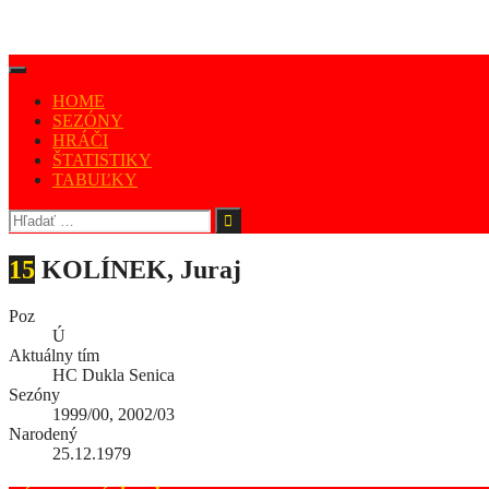
HOME
SEZÓNY
HRÁČI
ŠTATISTIKY
TABUĽKY
15
KOLÍNEK, Juraj
Poz
Ú
Aktuálny tím
HC Dukla Senica
Sezóny
1999/00, 2002/03
Narodený
25.12.1979