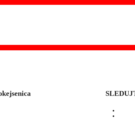
%
okejsenica
SLEDUJ
OD
SEZÓNY
HRÁČI
ŠTATISTIKY
BUĽKY