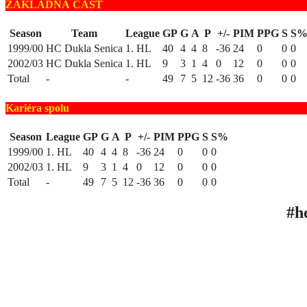
ZÁKLADNÁ ČASŤ
Season
Team
League
GP
G
A
P
+/-
PIM
PPG
S
S
1999/00
HC Dukla Senica
1. HL
40
4
4
8
-36
24
0
0
0
2002/03
HC Dukla Senica
1. HL
9
3
1
4
0
12
0
0
0
Total
-
-
49
7
5
12
-36
36
0
0
0
Kariéra spolu
Season
League
GP
G
A
P
+/-
PIM
PPG
S
S%
1999/00
1. HL
40
4
4
8
-36
24
0
0
0
2002/03
1. HL
9
3
1
4
0
12
0
0
0
Total
-
49
7
5
12
-36
36
0
0
0
#h
ÚV
TA