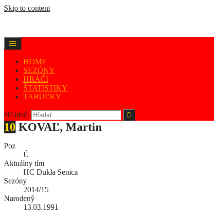
Skip to content
HOME
SEZÓNY
HRÁČI
ŠTATISTIKY
TABUĽKY
Hľadať:
10
KOVAĽ, Martin
Poz
Ú
Aktuálny tím
HC Dukla Senica
Sezóny
2014/15
Narodený
13.03.1991