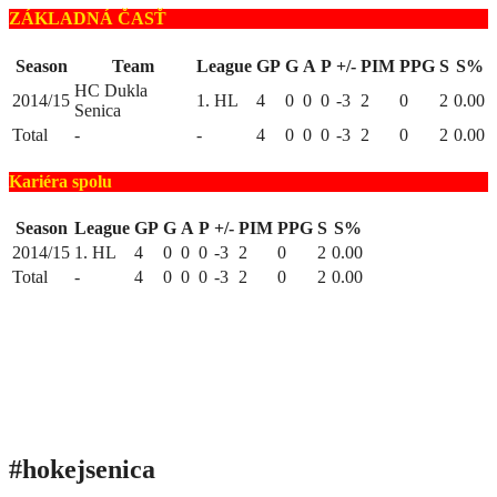
ZÁKLADNÁ ČASŤ
Season
Team
League
GP
G
A
P
+/-
PIM
PPG
S
S%
HC Dukla
2014/15
1. HL
4
0
0
0
-3
2
0
2
0.00
Senica
Total
-
-
4
0
0
0
-3
2
0
2
0.00
Kariéra spolu
Season
League
GP
G
A
P
+/-
PIM
PPG
S
S%
2014/15
1. HL
4
0
0
0
-3
2
0
2
0.00
Total
-
4
0
0
0
-3
2
0
2
0.00
#hokejsenica