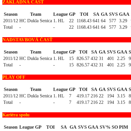
ZÁKLADNÁ ČASŤ
Season
Team
League
GP
TOI
SA
GA
SVS
GAA
2011/12
HC Dukla Senica
1. HL
22
1168.43
641
64
577
3.29
Total
-
-
22
1168.43
641
64
577
3.29
NADSTAVBOVÁ ČASŤ
Season
Team
League
GP
TOI
SA
GA
SVS
GAA
2011/12
HC Dukla Senica
1. HL
15
826.57
432
31
401
2.25
9
Total
-
-
15
826.57
432
31
401
2.25
9
PLAY OFF
Season
Team
League
GP
TOI
SA
GA
SVS
GAA
2011/12
HC Dukla Senica
1. HL
7
419.17
216
22
194
3.15
8
Total
-
-
7
419.17
216
22
194
3.15
8
Kariéra spolu
Season
League
GP
TOI
SA
GA
SVS
GAA
SV%
SO
PIM