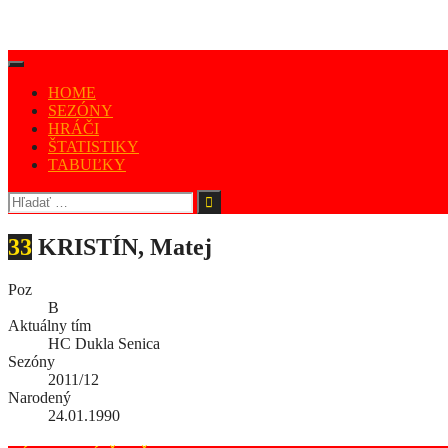
HOME
SEZÓNY
HRÁČI
ŠTATISTIKY
TABUĽKY
33
KRISTÍN, Matej
Poz
B
Aktuálny tím
HC Dukla Senica
Sezóny
2011/12
Narodený
24.01.1990