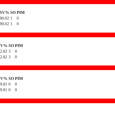
SV%
SO
PIM
90.02
1
0
90.02
1
0
SV%
SO
PIM
2.82
3
0
2.82
3
0
SV%
SO
PIM
9.81
0
0
9.81
0
0