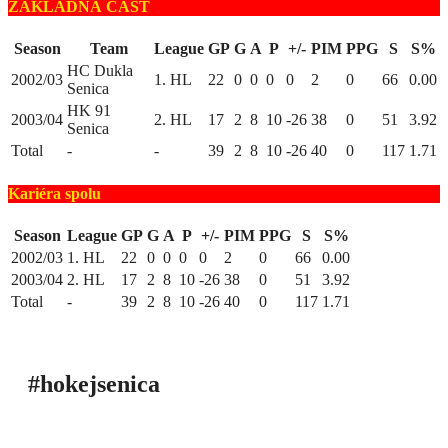
ZÁKLADNÁ ČASŤ
Season
Team
League
GP
G
A
P
+/-
PIM
PPG
S
S%
HC Dukla
2002/03
1. HL
22
0
0
0
0
2
0
66
0.00
Senica
HK 91
2003/04
2. HL
17
2
8
10
-26
38
0
51
3.92
Senica
Total
-
-
39
2
8
10
-26
40
0
117
1.71
Kariéra spolu
Season
League
GP
G
A
P
+/-
PIM
PPG
S
S%
2002/03
1. HL
22
0
0
0
0
2
0
66
0.00
2003/04
2. HL
17
2
8
10
-26
38
0
51
3.92
Total
-
39
2
8
10
-26
40
0
117
1.71
#hokejsenica
ÚVOD
SEZÓNY
HRÁČI
ŠTATISTIKY