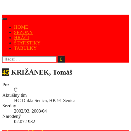
HOME
SEZÓNY
HRÁČI
ŠTATISTIKY
TABUĽKY
45
KRIŽÁNEK, Tomáš
Poz
Ú
Aktuálny tím
HC Dukla Senica, HK 91 Senica
Sezóny
2002/03, 2003/04
Narodený
02.07.1982