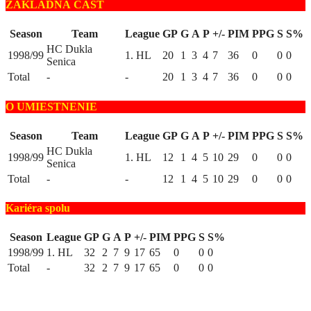
ZÁKLADNÁ ČASŤ
Season
Team
League
GP
G
A
P
+/-
PIM
PPG
S
S%
HC Dukla
1998/99
1. HL
20
1
3
4
7
36
0
0
0
Senica
Total
-
-
20
1
3
4
7
36
0
0
0
O UMIESTNENIE
Season
Team
League
GP
G
A
P
+/-
PIM
PPG
S
S%
HC Dukla
1998/99
1. HL
12
1
4
5
10
29
0
0
0
Senica
Total
-
-
12
1
4
5
10
29
0
0
0
Kariéra spolu
Season
League
GP
G
A
P
+/-
PIM
PPG
S
S%
1998/99
1. HL
32
2
7
9
17
65
0
0
0
Total
-
32
2
7
9
17
65
0
0
0