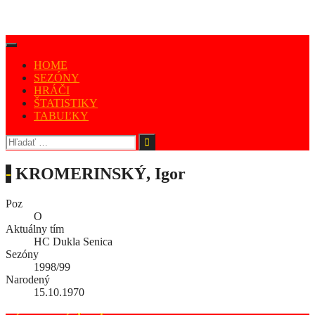
HOME
SEZÓNY
HRÁČI
ŠTATISTIKY
TABUĽKY
-
KROMERINSKÝ, Igor
Poz
O
Aktuálny tím
HC Dukla Senica
Sezóny
1998/99
Narodený
15.10.1970