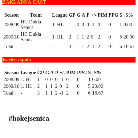
ZÁKLADNÁ ČASŤ
Season
Team
League
GP
G
A
P
+/-
PIM
PPG
S
S%
HC Dukla
2008/09
1. HL
1
0
0
0
-1
0
0
1
0.00
Senica
HC Dukla
2009/10
1. HL
2
1
1
2
0
2
0
5
20.00
Senica
Total
-
-
3
1
1
2
-1
2
0
6
16.67
Kariéra spolu
Season
League
GP
G
A
P
+/-
PIM
PPG
S
S%
2008/09
1. HL
1
0
0
0
-1
0
0
1
0.00
2009/10
1. HL
2
1
1
2
0
2
0
5
20.00
Total
-
3
1
1
2
-1
2
0
6
16.67
#hokejsenica
ÚVOD
SEZÓNY
HRÁČI
ŠTATISTIKY