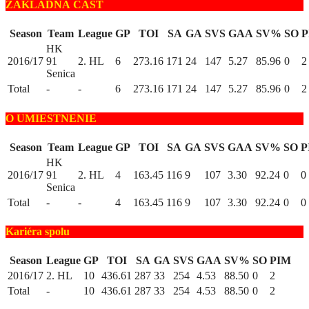
ZÁKLADNÁ ČASŤ
Season
Team
League
GP
TOI
SA
GA
SVS
GAA
SV%
SO
P
HK
2016/17
91
2. HL
6
273.16
171
24
147
5.27
85.96
0
2
Senica
Total
-
-
6
273.16
171
24
147
5.27
85.96
0
2
O UMIESTNENIE
Season
Team
League
GP
TOI
SA
GA
SVS
GAA
SV%
SO
P
HK
2016/17
91
2. HL
4
163.45
116
9
107
3.30
92.24
0
0
Senica
Total
-
-
4
163.45
116
9
107
3.30
92.24
0
0
Kariéra spolu
Season
League
GP
TOI
SA
GA
SVS
GAA
SV%
SO
PIM
2016/17
2. HL
10
436.61
287
33
254
4.53
88.50
0
2
Total
-
10
436.61
287
33
254
4.53
88.50
0
2