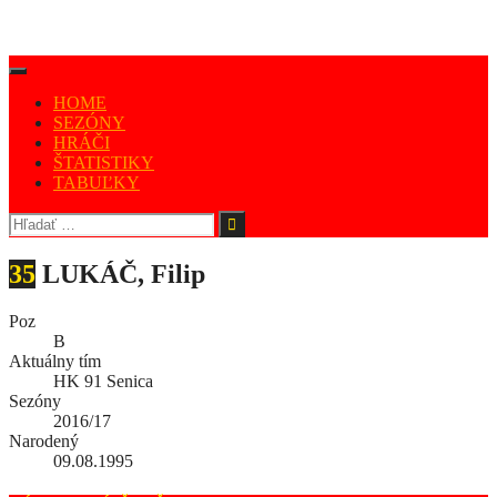
HOME
SEZÓNY
HRÁČI
ŠTATISTIKY
TABUĽKY
35
LUKÁČ, Filip
Poz
B
Aktuálny tím
HK 91 Senica
Sezóny
2016/17
Narodený
09.08.1995