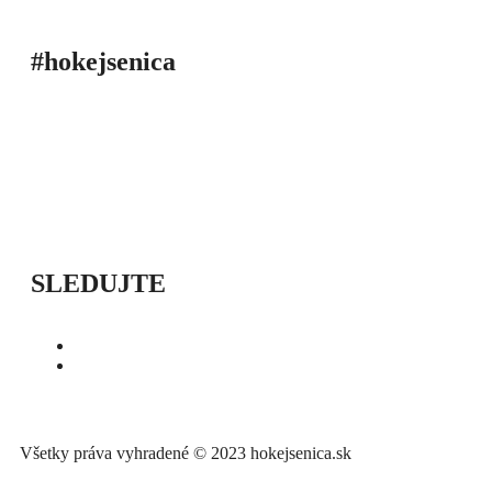
#hokejsenica
ÚVOD
SEZÓNY
HRÁČI
ŠTATISTIKY
TABUĽKY
INFO
POĎAKOVANIE
PRIPRAVUJEME
SLEDUJTE
Všetky práva vyhradené © 2023 hokejsenica.sk