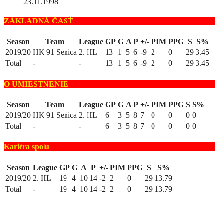
23.11.1998
ZÁKLADNÁ ČASŤ
Season
Team
League
GP
G
A
P
+/-
PIM
PPG
S
S%
2019/20
HK 91 Senica
2. HL
13
1
5
6
-9
2
0
29
3.45
Total
-
-
13
1
5
6
-9
2
0
29
3.45
O UMIESTNENIE
Season
Team
League
GP
G
A
P
+/-
PIM
PPG
S
S%
2019/20
HK 91 Senica
2. HL
6
3
5
8
7
0
0
0
0
Total
-
-
6
3
5
8
7
0
0
0
0
Kariéra spolu
Season
League
GP
G
A
P
+/-
PIM
PPG
S
S%
2019/20
2. HL
19
4
10
14
-2
2
0
29
13.79
Total
-
19
4
10
14
-2
2
0
29
13.79