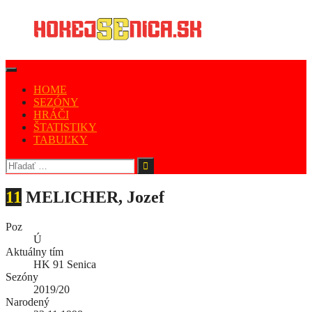
HOME
SEZÓNY
HRÁČI
ŠTATISTIKY
TABUĽKY
11
MELICHER, Jozef
Poz
Ú
Aktuálny tím
HK 91 Senica
Sezóny
2019/20
Narodený