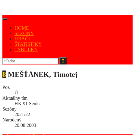
HOME
SEZÓNY
HRÁČI
ŠTATISTIKY
TABUĽKY
8
MEŠŤÁNEK, Timotej
Poz
Ú
Aktuálny tím
HK 91 Senica
Sezóny
2021/22
Narodený
20.08.2003