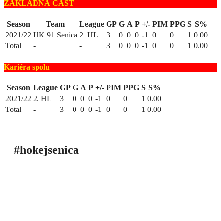
ZÁKLADNÁ ČASŤ
Season
Team
League
GP
G
A
P
+/-
PIM
PPG
S
S%
2021/22
HK 91 Senica
2. HL
3
0
0
0
-1
0
0
1
0.00
Total
-
-
3
0
0
0
-1
0
0
1
0.00
Kariéra spolu
Season
League
GP
G
A
P
+/-
PIM
PPG
S
S%
2021/22
2. HL
3
0
0
0
-1
0
0
1
0.00
Total
-
3
0
0
0
-1
0
0
1
0.00
#hokejsenica
ÚVOD
SEZÓNY
HRÁČI
ŠTATISTIKY
TABUĽKY