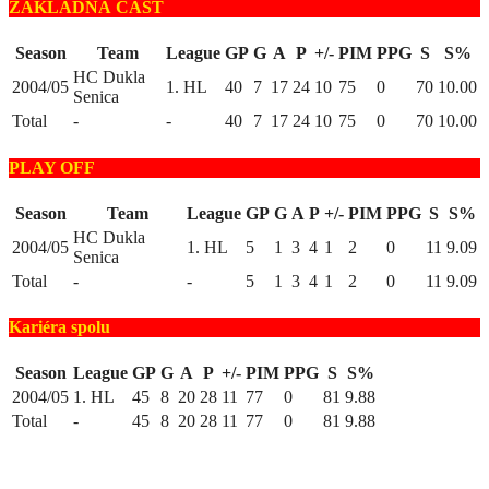
ZÁKLADNÁ ČASŤ
Season
Team
League
GP
G
A
P
+/-
PIM
PPG
S
S%
HC Dukla
2004/05
1. HL
40
7
17
24
10
75
0
70
10.00
Senica
Total
-
-
40
7
17
24
10
75
0
70
10.00
PLAY OFF
Season
Team
League
GP
G
A
P
+/-
PIM
PPG
S
S%
HC Dukla
2004/05
1. HL
5
1
3
4
1
2
0
11
9.09
Senica
Total
-
-
5
1
3
4
1
2
0
11
9.09
Kariéra spolu
Season
League
GP
G
A
P
+/-
PIM
PPG
S
S%
2004/05
1. HL
45
8
20
28
11
77
0
81
9.88
Total
-
45
8
20
28
11
77
0
81
9.88