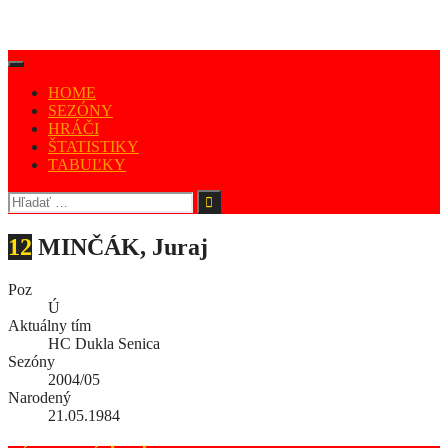
HOME
SEZÓNY
HRÁČI
ŠTATISTIKY
TABUĽKY
12
MINČÁK, Juraj
Poz
Ú
Aktuálny tím
HC Dukla Senica
Sezóny
2004/05
Narodený
21.05.1984