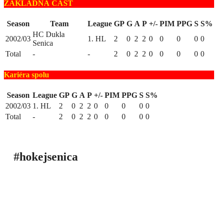
ZÁKLADNÁ ČASŤ
Season
Team
League
GP
G
A
P
+/-
PIM
PPG
S
S%
HC Dukla
2002/03
1. HL
2
0
2
2
0
0
0
0
0
Senica
Total
-
-
2
0
2
2
0
0
0
0
0
Kariéra spolu
Season
League
GP
G
A
P
+/-
PIM
PPG
S
S%
2002/03
1. HL
2
0
2
2
0
0
0
0
0
Total
-
2
0
2
2
0
0
0
0
0
#hokejsenica
ÚVOD
SEZÓNY
HRÁČI
ŠTATISTIKY
TABUĽKY