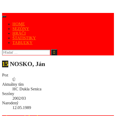
HOME
SEZÓNY
HRÁČI
ŠTATISTIKY
TABUĽKY
15
NOSKO, Ján
Poz
Ú
Aktuálny tím
HC Dukla Senica
Sezóny
2002/03
Narodený
12.05.1989