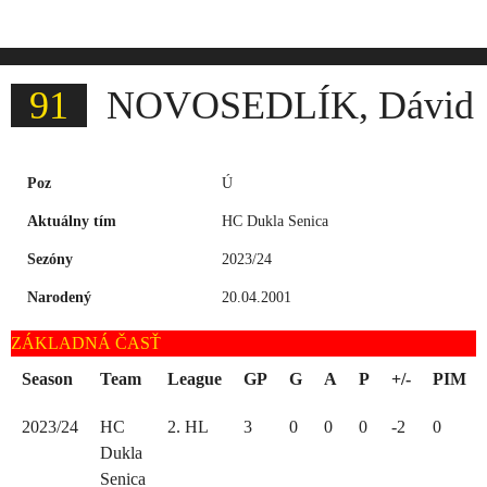
Skip
to
content
91
NOVOSEDLÍK, Dávid
Poz
Ú
Aktuálny tím
HC Dukla Senica
Sezóny
2023/24
Narodený
20.04.2001
ZÁKLADNÁ ČASŤ
Season
Team
League
GP
G
A
P
+/-
PIM
2023/24
HC
2. HL
3
0
0
0
-2
0
Dukla
Senica