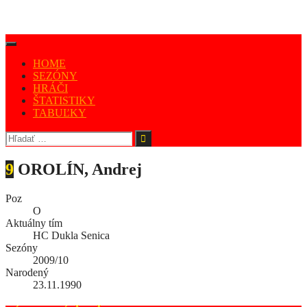
HOME
SEZÓNY
HRÁČI
ŠTATISTIKY
TABUĽKY
9
OROLÍN, Andrej
Poz
O
Aktuálny tím
HC Dukla Senica
Sezóny
2009/10
Narodený
23.11.1990