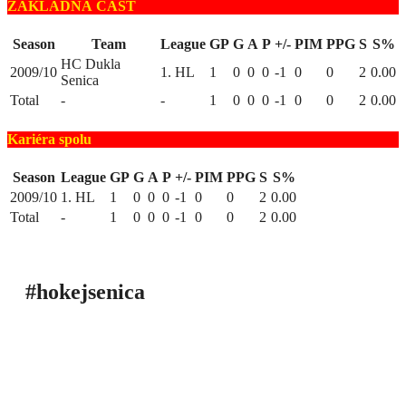
ZÁKLADNÁ ČASŤ
Season
Team
League
GP
G
A
P
+/-
PIM
PPG
S
S%
HC Dukla
2009/10
1. HL
1
0
0
0
-1
0
0
2
0.00
Senica
Total
-
-
1
0
0
0
-1
0
0
2
0.00
Kariéra spolu
Season
League
GP
G
A
P
+/-
PIM
PPG
S
S%
2009/10
1. HL
1
0
0
0
-1
0
0
2
0.00
Total
-
1
0
0
0
-1
0
0
2
0.00
#hokejsenica
ÚVOD
SEZÓNY
HRÁČI
ŠTATISTIKY
TABUĽKY