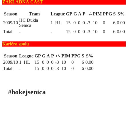
ZÁKLADNÁ ČASŤ
Season
Team
League
GP
G
A
P
+/-
PIM
PPG
S
S%
HC Dukla
2009/10
1. HL
15
0
0
0
-3
10
0
6
0.00
Senica
Total
-
-
15
0
0
0
-3
10
0
6
0.00
Kariéra spolu
Season
League
GP
G
A
P
+/-
PIM
PPG
S
S%
2009/10
1. HL
15
0
0
0
-3
10
0
6
0.00
Total
-
15
0
0
0
-3
10
0
6
0.00
#hokejsenica
ÚVOD
SEZÓNY
HRÁČI
ŠTATISTIKY
TABUĽKY