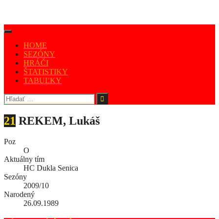
HOME
SEZÓNY
HRÁČI
ŠTATISTIKY
TABUĽKY
21
REKEM, Lukáš
Poz
O
Aktuálny tím
HC Dukla Senica
Sezóny
2009/10
Narodený
26.09.1989