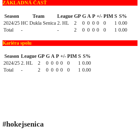
ZÁKLADNÁ ČASŤ
Season
Team
League
GP
G
A
P
+/-
PIM
S
S%
2024/25
HC Dukla Senica
2. HL
2
0
0
0
0
0
1
0.00
Total
-
-
2
0
0
0
0
0
1
0.00
Kariéra spolu
Season
League
GP
G
A
P
+/-
PIM
S
S%
2024/25
2. HL
2
0
0
0
0
0
1
0.00
Total
-
2
0
0
0
0
0
1
0.00
#hokejsenica
ÚVOD
SEZÓNY
HRÁČI
ŠTATISTIKY
TABUĽKY