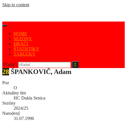
Skip to content
HOME
SEZÓNY
HRÁČI
ŠTATISTIKY
TABUĽKY
Hľadať:
28
ŠPANKOVIČ, Adam
Poz
O
Aktuálny tím
HC Dukla Senica
Sezóny
2024/25
Narodený
31.07.1996