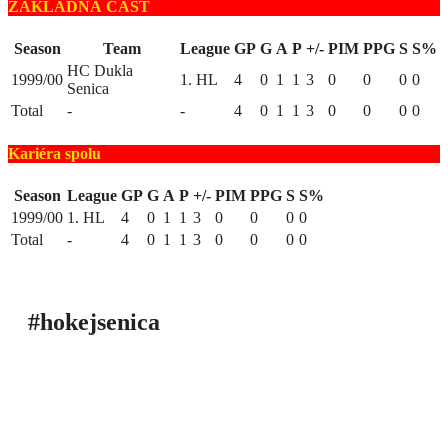
ZÁKLADNÁ ČASŤ
Season
Team
League
GP
G
A
P
+/-
PIM
PPG
S
S%
HC Dukla
1999/00
1. HL
4
0
1
1
3
0
0
0
0
Senica
Total
-
-
4
0
1
1
3
0
0
0
0
Kariéra spolu
Season
League
GP
G
A
P
+/-
PIM
PPG
S
S%
1999/00
1. HL
4
0
1
1
3
0
0
0
0
Total
-
4
0
1
1
3
0
0
0
0
#hokejsenica
ÚVOD
SEZÓNY
HRÁČI
ŠTATISTIKY
TABUĽKY