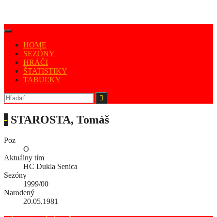
HOME
SEZÓNY
HRÁČI
ŠTATISTIKY
TABUĽKY
-
STAROSTA, Tomáš
Poz
O
Aktuálny tím
HC Dukla Senica
Sezóny
1999/00
Narodený
20.05.1981