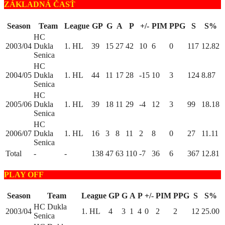
ZÁKLADNÁ ČASŤ
Season
Team
League
GP
G
A
P
+/-
PIM
PPG
S
S%
HC
2003/04
Dukla
1. HL
39
15
27
42
10
6
0
117
12.82
Senica
HC
2004/05
Dukla
1. HL
44
11
17
28
-15
10
3
124
8.87
Senica
HC
2005/06
Dukla
1. HL
39
18
11
29
-4
12
3
99
18.18
Senica
HC
2006/07
Dukla
1. HL
16
3
8
11
2
8
0
27
11.11
Senica
Total
-
-
138
47
63
110
-7
36
6
367
12.81
PLAY OFF
Season
Team
League
GP
G
A
P
+/-
PIM
PPG
S
S%
HC Dukla
2003/04
1. HL
4
3
1
4
0
2
2
12
25.00
Senica