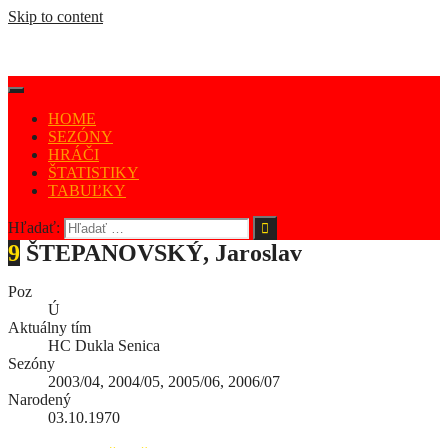
Skip to content
HOME
SEZÓNY
HRÁČI
ŠTATISTIKY
TABUĽKY
Hľadať:
9
ŠTEPANOVSKÝ, Jaroslav
Poz
Ú
Aktuálny tím
HC Dukla Senica
Sezóny
2003/04, 2004/05, 2005/06, 2006/07
Narodený
03.10.1970