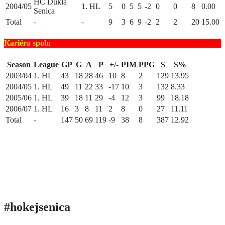
HC Dukla
2004/05
1. HL
5
0
5
5
-2
0
0
8
0.00
Senica
Total
-
-
9
3
6
9
-2
2
2
20
15.00
Kariéra spolu
Season
League
GP
G
A
P
+/-
PIM
PPG
S
S%
2003/04
1. HL
43
18
28
46
10
8
2
129
13.95
2004/05
1. HL
49
11
22
33
-17
10
3
132
8.33
2005/06
1. HL
39
18
11
29
-4
12
3
99
18.18
2006/07
1. HL
16
3
8
11
2
8
0
27
11.11
Total
-
147
50
69
119
-9
38
8
387
12.92
#hokejsenica