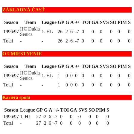
ZÁKLADNÁ ČASŤ
Season
Team
League
GP
G
A
+/-
TOI
GA
SVS
SO
PIM
S
HC Dukla
1996/97
1. HL
26
2
6
-7
0
0
0
0
0
0
Senica
Total
-
-
26
2
6
-7
0
0
0
0
0
0
O UMIESTNENIE
Season
Team
League
GP
G
A
+/-
TOI
GA
SVS
SO
PIM
S
HC Dukla
1996/97
1. HL
1
0
0
0
0
0
0
0
0
0
Senica
Total
-
-
1
0
0
0
0
0
0
0
0
0
Kariéra spolu
Season
League
GP
G
A
+/-
TOI
GA
SVS
SO
PIM
S
1996/97
1. HL
27
2
6
-7
0
0
0
0
0
0
Total
-
27
2
6
-7
0
0
0
0
0
0