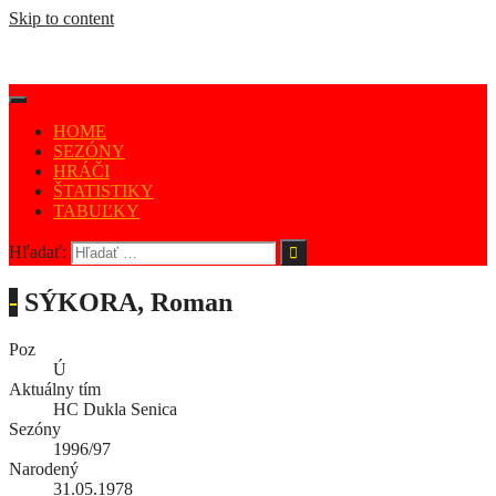
Skip to content
HOME
SEZÓNY
HRÁČI
ŠTATISTIKY
TABUĽKY
Hľadať:
-
SÝKORA, Roman
Poz
Ú
Aktuálny tím
HC Dukla Senica
Sezóny
1996/97
Narodený
31.05.1978