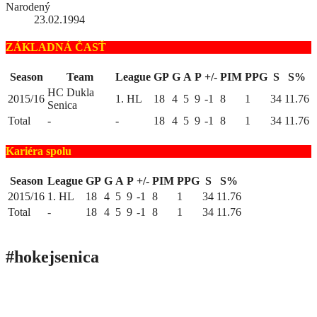
Narodený
23.02.1994
ZÁKLADNÁ ČASŤ
Season
Team
League
GP
G
A
P
+/-
PIM
PPG
S
S%
HC Dukla
2015/16
1. HL
18
4
5
9
-1
8
1
34
11.76
Senica
Total
-
-
18
4
5
9
-1
8
1
34
11.76
Kariéra spolu
Season
League
GP
G
A
P
+/-
PIM
PPG
S
S%
2015/16
1. HL
18
4
5
9
-1
8
1
34
11.76
Total
-
18
4
5
9
-1
8
1
34
11.76
#hokejsenica
ÚVOD
SEZÓNY
HRÁČI
ŠTATISTIKY
TABUĽKY
INFO
POĎAKOVANIE
PRIPRAVUJEME