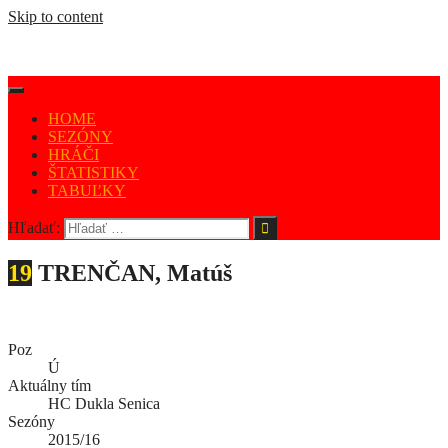
Skip to content
HOME
SEZÓNY
HRÁČI
ŠTATISTIKY
TABUĽKY
Hľadať:
19
TRENČAN, Matúš
Poz
Ú
Aktuálny tím
HC Dukla Senica
Sezóny
2015/16