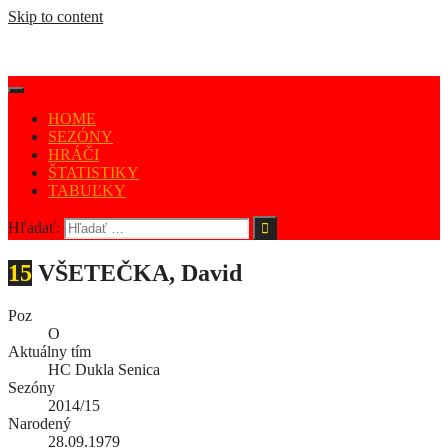
Skip to content
HOME
SEZÓNY
HRÁČI
ŠTATISTIKY
TABUĽKY
Hľadať:
15
VŠETEČKA, David
Poz
O
Aktuálny tím
HC Dukla Senica
Sezóny
2014/15
Narodený
28.09.1979