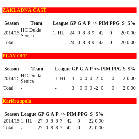
ZÁKLADNÁ ČASŤ
Season
Team
League
GP
G
A
P
+/-
PIM
PPG
S
S%
HC Dukla
2014/15
1. HL
24
0
8
8
9
42
0
20
0.00
Senica
Total
-
-
24
0
8
8
9
42
0
20
0.00
PLAY OFF
Season
Team
League
GP
G
A
P
+/-
PIM
PPG
S
S%
HC Dukla
2014/15
1. HL
3
0
0
0
-2
0
0
2
0.00
Senica
Total
-
-
3
0
0
0
-2
0
0
2
0.00
Kariéra spolu
Season
League
GP
G
A
P
+/-
PIM
PPG
S
S%
2014/15
1. HL
27
0
8
8
7
42
0
22
0.00
Total
-
27
0
8
8
7
42
0
22
0.00