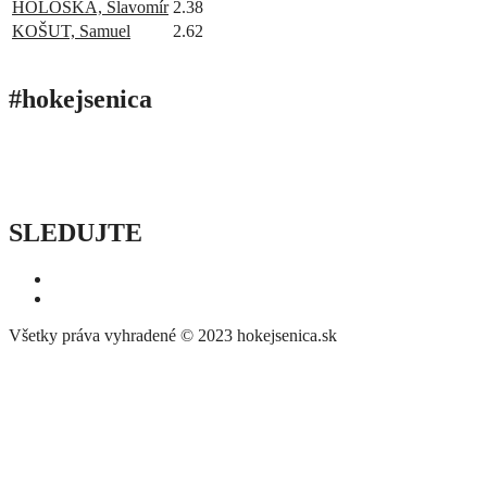
HOLOŠKA, Slavomír
2.38
KOŠUT, Samuel
2.62
#hokejsenica
ÚVOD
SEZÓNY
HRÁČI
ŠTATISTIKY
TABUĽKY
INFO
POĎAKOVANIE
PRIPRAVUJEME
SLEDUJTE
Všetky práva vyhradené © 2023 hokejsenica.sk