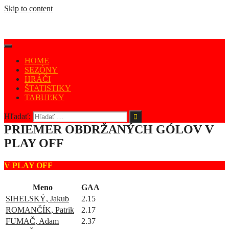
Skip to content
HOME
SEZÓNY
HRÁČI
ŠTATISTIKY
TABUĽKY
Hľadať:
PRIEMER OBDRŽANÝCH GÓLOV V
PLAY OFF
V PLAY OFF
Meno
GAA
SIHELSKÝ, Jakub
2.15
ROMANČÍK, Patrik
2.17
FUMAČ, Adam
2.37