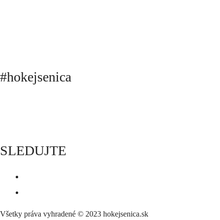
#hokejsenica
ÚVOD
SEZÓNY
HRÁČI
ŠTATISTIKY
TABUĽKY
INFO
POĎAKOVANIE
PRIPRAVUJEME
SLEDUJTE
Všetky práva vyhradené © 2023 hokejsenica.sk