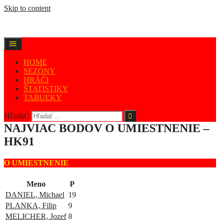
Skip to content
HOME
SEZÓNY
HRÁČI
ŠTATISTIKY
TABUĽKY
Hľadať:
NAJVIAC BODOV O UMIESTNENIE –
HK91
O UMIESTNENIE
Meno
P
DANIEL, Michael
19
PLANKA, Filip
9
MELICHER, Jozef
8