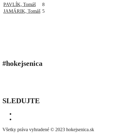
PAVLÍK, Tomáš
8
JAMÁRIK, Tomáš
5
#hokejsenica
ÚVOD
SEZÓNY
HRÁČI
ŠTATISTIKY
TABUĽKY
INFO
POĎAKOVANIE
PRIPRAVUJEME
SLEDUJTE
Všetky práva vyhradené © 2023 hokejsenica.sk