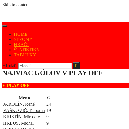
Skip to content
HOME
SEZÓNY
HRÁČI
ŠTATISTIKY
TABUĽKY
Hľadať:
NAJVIAC GÓLOV V PLAY OFF
V PLAY OFF
Meno
G
JAROLÍN, René
24
VAŠKOVIČ, Ľubomír
19
KRISTÍN, Miroslav
9
HREUS, Michal
9