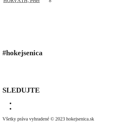
HORVÁTH, Peter
8
#hokejsenica
ÚVOD
SEZÓNY
HRÁČI
ŠTATISTIKY
TABUĽKY
INFO
POĎAKOVANIE
PRIPRAVUJEME
SLEDUJTE
Všetky práva vyhradené © 2023 hokejsenica.sk