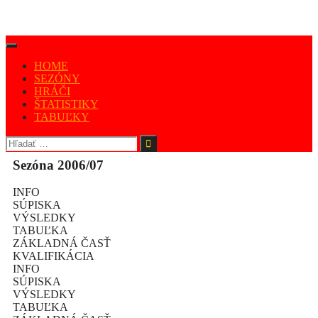
HOME
SEZÓNY
HRÁČI
ŠTATISTIKY
TABUĽKY
Sezóna 2006/07
INFO
SÚPISKA
VÝSLEDKY
TABUĽKA
ZÁKLADNÁ ČASŤ
KVALIFIKÁCIA
INFO
SÚPISKA
VÝSLEDKY
TABUĽKA