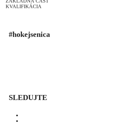
ZÁKLADNÁ ČASŤ
KVALIFIKÁCIA
#hokejsenica
ÚVOD
SEZÓNY
HRÁČI
ŠTATISTIKY
TABUĽKY
INFO
POĎAKOVANIE
PRIPRAVUJEME
SLEDUJTE